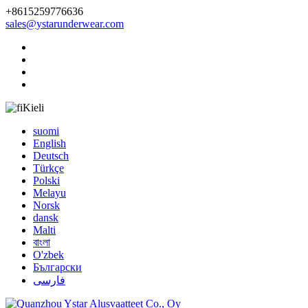
+8615259776636
sales@ystarunderwear.com
Kieli
suomi
English
Deutsch
Türkçe
Polski
Melayu
Norsk
dansk
Malti
বাংলা
O'zbek
Български
فارسی