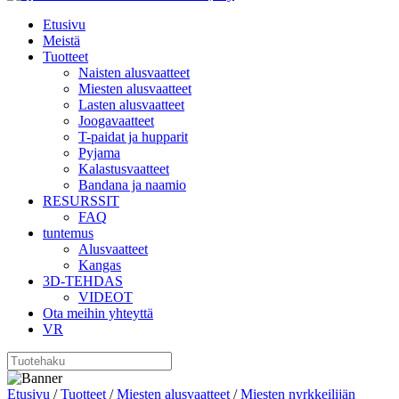
Etusivu
Meistä
Tuotteet
Naisten alusvaatteet
Miesten alusvaatteet
Lasten alusvaatteet
Joogavaatteet
T-paidat ja hupparit
Pyjama
Kalastusvaatteet
Bandana ja naamio
RESURSSIT
FAQ
tuntemus
Alusvaatteet
Kangas
3D-TEHDAS
VIDEOT
Ota meihin yhteyttä
VR
Etusivu
/
Tuotteet
/
Miesten alusvaatteet
/
Miesten nyrkkeilijän