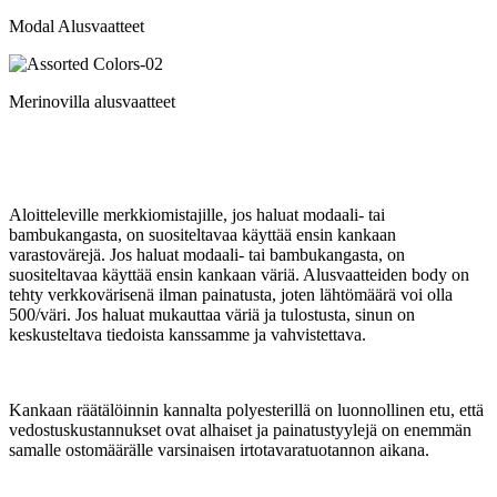
Modal Alusvaatteet
Merinovilla alusvaatteet
Aloitteleville merkkiomistajille, jos haluat modaali- tai
bambukangasta, on suositeltavaa käyttää ensin kankaan
varastovärejä. Jos haluat modaali- tai bambukangasta, on
suositeltavaa käyttää ensin kankaan väriä. Alusvaatteiden body on
tehty verkkovärisenä ilman painatusta, joten lähtömäärä voi olla
500/väri. Jos haluat mukauttaa väriä ja tulostusta, sinun on
keskusteltava tiedoista kanssamme ja vahvistettava.
Kankaan räätälöinnin kannalta polyesterillä on luonnollinen etu, että
vedostuskustannukset ovat alhaiset ja painatustyylejä on enemmän
samalle ostomäärälle varsinaisen irtotavaratuotannon aikana.