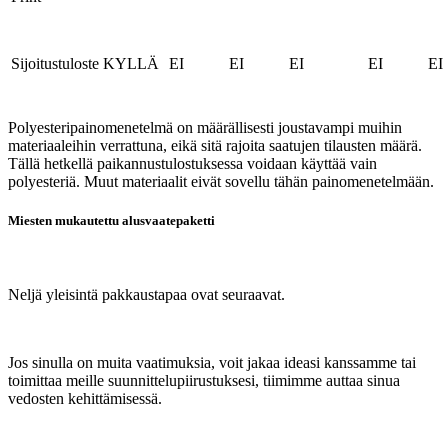
Sijoitustuloste
KYLLÄ
EI
EI
EI
EI
EI
Polyesteripainomenetelmä on määrällisesti joustavampi muihin
materiaaleihin verrattuna, eikä sitä rajoita saatujen tilausten määrä.
Tällä hetkellä paikannustulostuksessa voidaan käyttää vain
polyesteriä. Muut materiaalit eivät sovellu tähän painomenetelmään.
Miesten mukautettu alusvaatepaketti
Neljä yleisintä pakkaustapaa ovat seuraavat.
Jos sinulla on muita vaatimuksia, voit jakaa ideasi kanssamme tai
toimittaa meille suunnittelupiirustuksesi, tiimimme auttaa sinua
vedosten kehittämisessä.