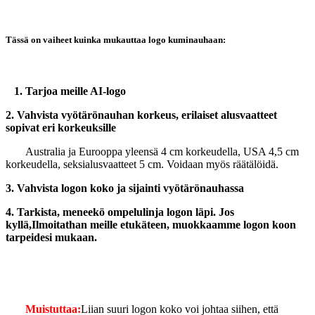
Tässä on vaiheet kuinka mukauttaa logo kuminauhaan:
1. Tarjoa meille AI-logo
2. Vahvista vyötärönauhan korkeus, erilaiset alusvaatteet
sopivat eri korkeuksille
Australia ja Eurooppa yleensä 4 cm korkeudella, USA 4,5 cm
korkeudella, seksialusvaatteet 5 cm. Voidaan myös räätälöidä.
3. Vahvista logon koko ja sijainti vyötärönauhassa
4. Tarkista, meneekö ompelulinja logon läpi. Jos
kyllä,
Ilmoitathan meille etukäteen, muokkaamme logon koon
tarpeidesi mukaan.
Muistuttaa:
Liian suuri logon koko voi johtaa siihen, että