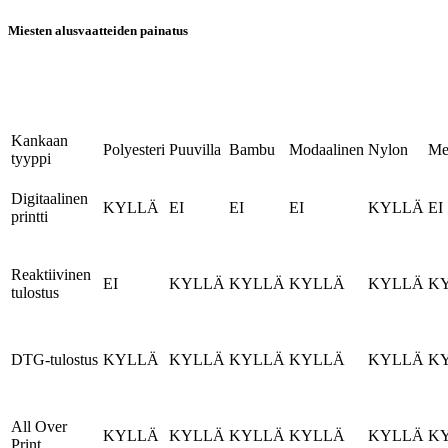
Miesten alusvaatteiden painatus
Kankaan
Polyesteri
Puuvilla
Bambu
Modaalinen
Nylon
Mer
tyyppi
Digitaalinen
KYLLÄ
EI
EI
EI
KYLLÄ
EI
printti
Reaktiivinen
EI
KYLLÄ
KYLLÄ
KYLLÄ
KYLLÄ
K
tulostus
DTG-tulostus
KYLLÄ
KYLLÄ
KYLLÄ
KYLLÄ
KYLLÄ
K
All Over
KYLLÄ
KYLLÄ
KYLLÄ
KYLLÄ
KYLLÄ
K
Print