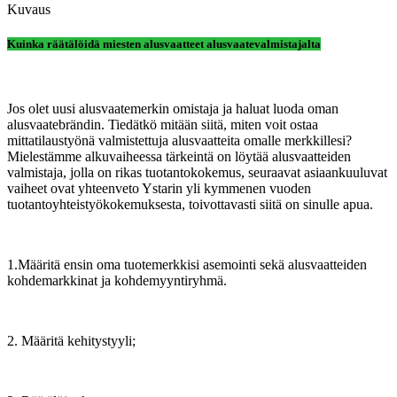
Kuvaus
Kuinka räätälöidä miesten alusvaatteet alusvaatevalmistajalta
Jos olet uusi alusvaatemerkin omistaja ja haluat luoda oman
alusvaatebrändin. Tiedätkö mitään siitä, miten voit ostaa
mittatilaustyönä valmistettuja alusvaatteita omalle merkkillesi?
Mielestämme alkuvaiheessa tärkeintä on löytää alusvaatteiden
valmistaja, jolla on rikas tuotantokokemus, seuraavat asiaankuuluvat
vaiheet ovat yhteenveto Ystarin yli kymmenen vuoden
tuotantoyhteistyökokemuksesta, toivottavasti siitä on sinulle apua.
1.Määritä ensin oma tuotemerkkisi asemointi sekä alusvaatteiden
kohdemarkkinat ja kohdemyyntiryhmä.
2. Määritä kehitystyyli;