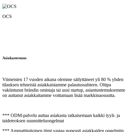
OCS
Asiakastestaus
Viimeisten 17 vuoden aikana olemme säilyttäneet yli 80 % yhden
tilauksen tehneistä asiakkaistamme palautussuhteen. Olitpa
vakiintunut brändin omistaja tai uusi startup, asiantuntemuksemme
on auttanut asiakkaitamme voittamaan lisää markkinaosuutta.
*** ODM-palvelu auttaa asiakasta ratkaisemaan kaikki tyyli- ja
taideteoksen suunnitteluongelmat
*** Ammattitaitoinen tiimi vastaa nopeasti asiakkaiden ongelmiin