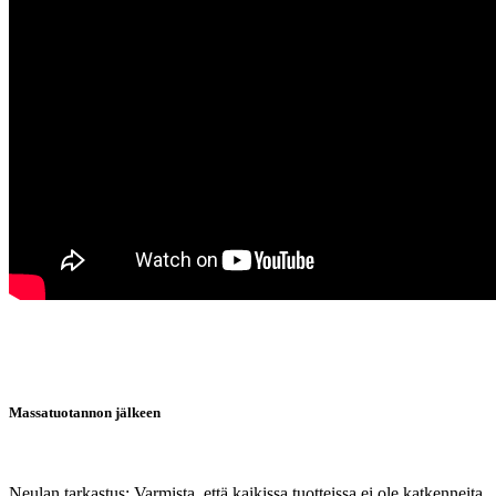
Massatuotannon jälkeen
Neulan tarkastus: Varmista, että kaikissa tuotteissa ei ole katkenneita