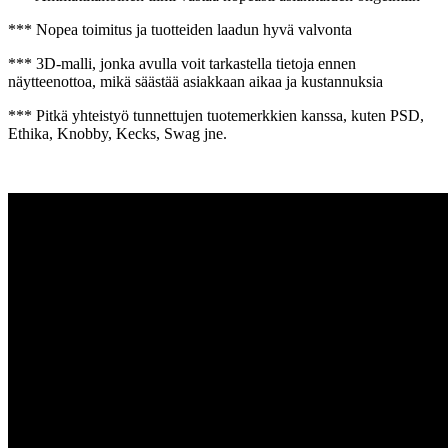
*** Nopea toimitus ja tuotteiden laadun hyvä valvonta
*** 3D-malli, jonka avulla voit tarkastella tietoja ennen
näytteenottoa, mikä säästää asiakkaan aikaa ja kustannuksia
*** Pitkä yhteistyö tunnettujen tuotemerkkien kanssa, kuten PSD,
Ethika, Knobby, Kecks, Swag jne.