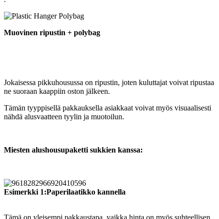
Muovinen ripustin + polybag
Jokaisessa pikkuhousussa on ripustin, joten kuluttajat voivat ripustaa
ne suoraan kaappiin oston jälkeen.
Tämän tyyppisellä pakkauksella asiakkaat voivat myös visuaalisesti
nähdä alusvaatteen tyylin ja muotoilun.
Miesten alushousupaketti sukkien kanssa:
Esimerkki 1:
Paperilaatikko kannella
Tämä on yleisempi pakkaustapa, vaikka hinta on myös suhteellisen