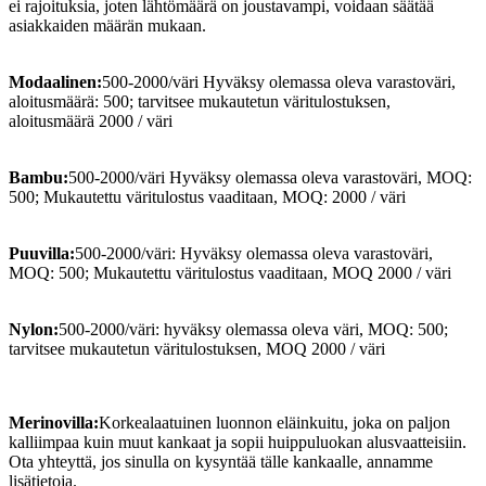
ei rajoituksia, joten lähtömäärä on joustavampi, voidaan säätää
asiakkaiden määrän mukaan.
Modaalinen:
500-2000/väri Hyväksy olemassa oleva varastoväri,
aloitusmäärä: 500; tarvitsee mukautetun väritulostuksen,
aloitusmäärä 2000 / väri
Bambu:
500-2000/väri Hyväksy olemassa oleva varastoväri, MOQ:
500; Mukautettu väritulostus vaaditaan, MOQ: 2000 / väri
Puuvilla:
500-2000/väri: Hyväksy olemassa oleva varastoväri,
MOQ: 500; Mukautettu väritulostus vaaditaan, MOQ 2000 / väri
Nylon:
500-2000/väri: hyväksy olemassa oleva väri, MOQ: 500;
tarvitsee mukautetun väritulostuksen, MOQ 2000 / väri
Merinovilla:
Korkealaatuinen luonnon eläinkuitu, joka on paljon
kalliimpaa kuin muut kankaat ja sopii huippuluokan alusvaatteisiin.
Ota yhteyttä, jos sinulla on kysyntää tälle kankaalle, annamme
lisätietoja.