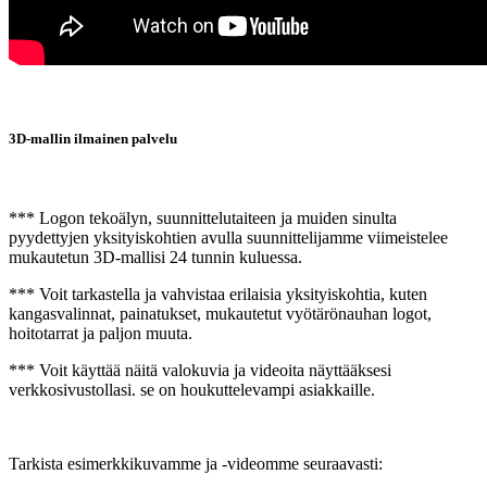
3D-mallin ilmainen palvelu
*** Logon tekoälyn, suunnittelutaiteen ja muiden sinulta
pyydettyjen yksityiskohtien avulla suunnittelijamme viimeistelee
mukautetun 3D-mallisi 24 tunnin kuluessa.
*** Voit tarkastella ja vahvistaa erilaisia ​​yksityiskohtia, kuten
kangasvalinnat, painatukset, mukautetut vyötärönauhan logot,
hoitotarrat ja paljon muuta.
*** Voit käyttää näitä valokuvia ja videoita näyttääksesi
verkkosivustollasi. se on houkuttelevampi asiakkaille.
Tarkista esimerkkikuvamme ja -videomme seuraavasti: