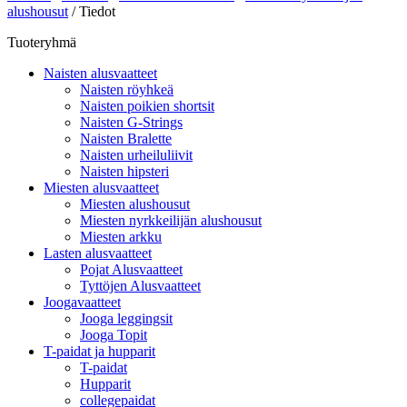
alushousut
/ Tiedot
Tuoteryhmä
Naisten alusvaatteet
Naisten röyhkeä
Naisten poikien shortsit
Naisten G-Strings
Naisten Bralette
Naisten urheiluliivit
Naisten hipsteri
Miesten alusvaatteet
Miesten alushousut
Miesten nyrkkeilijän alushousut
Miesten arkku
Lasten alusvaatteet
Pojat Alusvaatteet
Tyttöjen Alusvaatteet
Joogavaatteet
Jooga leggingsit
Jooga Topit
T-paidat ja hupparit
T-paidat
Hupparit
collegepaidat