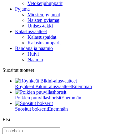
Vetoketjuhupparit
Pyjama
Miesten pyjamat
Naisten pyjamat
Unisex-takki
Kalastusvaatteet
Kalastuspaidat
Kalastushupparit
Bandana ja naamio
Huivi
Naamio
Suositut tuotteet
Röyhkeät Bikini-alusvaatteet
Enemmän
Poikien puuvillashortsit
Enemmän
Suositut bokserit
Enemmän
Etsi